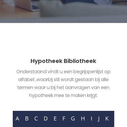
Hypotheek Bibliotheek
Onderstaand vindt u een begrippenlijst op
alfabet ,waarbij stil wordt gestaan bij alle
termen waar u bij het aanvragen van een
hypotheek mee te maken krijgt.
A
B
C
D
E
F
G
H
I
J
K