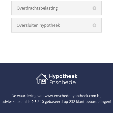
Overdrachtsbelasting
Oversluiten hypotheek
Hypotheek
Enschede
De waardering van
www.enschedehypotheek.com
bij
advieskeuze.nl
is
9.5
/
10
gebaseerd op
232
klant beoordelingen!