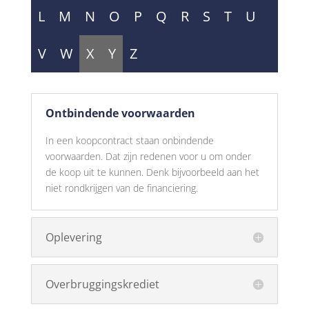
L
M
N
O
P
Q
R
S
T
U
V
W
X
Y
Z
Ontbindende voorwaarden
In een koopcontract staan onbindende
voorwaarden. Dat zijn redenen voor u om onder
de koop uit te kunnen. Denk bijvoorbeeld aan het
niet rondkrijgen van de financiering.
Oplevering
Overbruggingskrediet