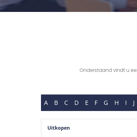
Onderstaand vindt u een 
A
B
C
D
E
F
G
H
I
J
Uitkopen