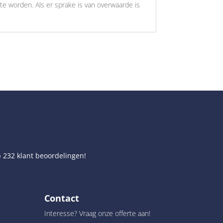
e worden. Als er sprake is van overwaarde is
p
232
klant beoordelingen!
Contact
Interesse? Vraag onze offerte aan!