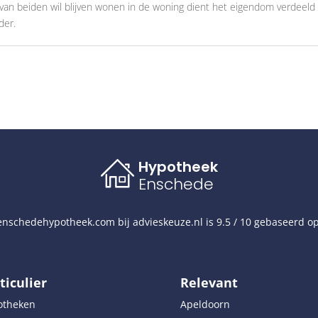
n beiden wil blijven wonen in de woning dient het eigendom verdeeld t
der.
Hypotheek
Enschede
nschedehypotheek.com
bij
advieskeuze.nl
is
9.5
/
10
gebaseerd o
ticulier
Relevant
otheken
Apeldoorn