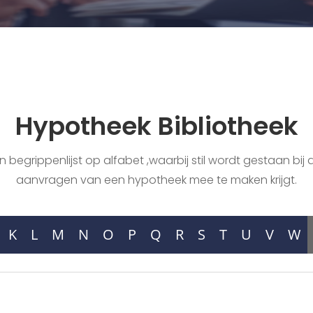
Hypotheek Bibliotheek
begrippenlijst op alfabet ,waarbij stil wordt gestaan bij a
aanvragen van een hypotheek mee te maken krijgt.
K
L
M
N
O
P
Q
R
S
T
U
V
W