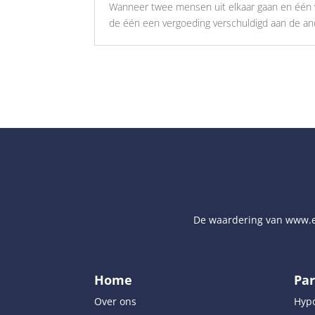
Wanneer twee mensen uit elkaar gaan en één va
de één een vergoeding verschuldigd aan de an
De waardering van
www.e
Home
Par
Over ons
Hyp