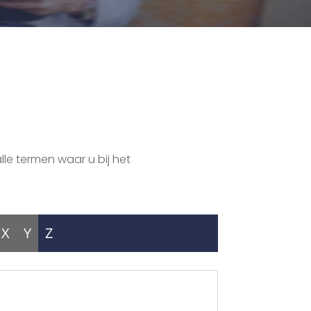
lle termen waar u bij het
X
Y
Z