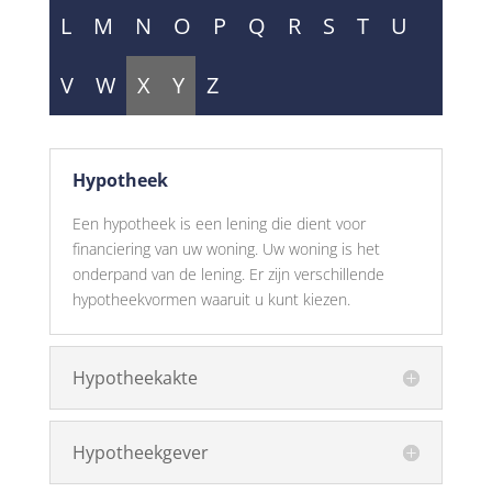
L
M
N
O
P
Q
R
S
T
U
V
W
X
Y
Z
Hypotheek
Een hypotheek is een lening die dient voor
financiering van uw woning. Uw woning is het
onderpand van de lening. Er zijn verschillende
hypotheekvormen waaruit u kunt kiezen.
Hypotheekakte
Hypotheekgever