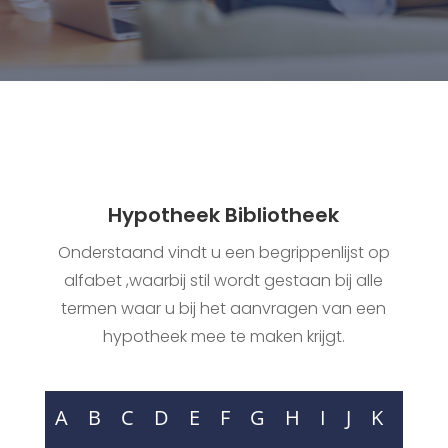
Hypotheek Bibliotheek
Onderstaand vindt u een begrippenlijst op
alfabet ,waarbij stil wordt gestaan bij alle
termen waar u bij het aanvragen van een
hypotheek mee te maken krijgt.
A
B
C
D
E
F
G
H
I
J
K